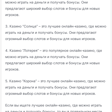
можно играть на деньги и получать бонусы. Они
предлагают широкий выбор слотов и бонусы для новых
игроков.
3. Казино ”Солнце” – это лучшее онлайн-казино, где можно
играть на деньги и получать бонусы. Они предлагают
огромный выбор слотов и бонусы для новых игроков.
4. Казино ”Лотерея” – это популярное онлайн-казино, где
можно играть на деньги и получать бонусы. Они
предлагают широкий выбор слотов и бонусы для новых
игроков.
5. Казино ”Корона” – это лучшее онлайн-казино, где можно
играть на деньги и получать бонусы. Они предлагают
огромный выбор слотов и бонусы для новых игроков.
Если вы ищете лучшее онлайн-казино, где можно играть
на деньги и получать бонусы, то вы в правильном месте.