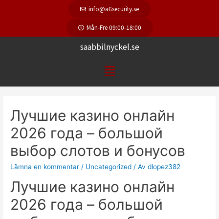
info@a6security.se
Mån-Fre 09:00-18:00
saabbilnyckel.se
Лучшие казино онлайн
2026 года – большой
выбор слотов и бонусов
Lämna en kommentar
/
Uncategorized
/ Av
dlopez382
Лучшие казино онлайн
2026 года – большой