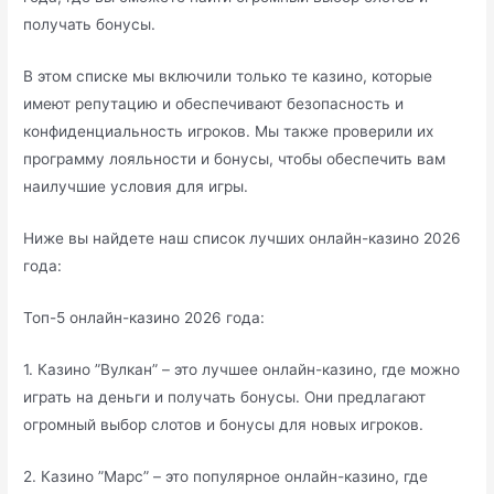
получать бонусы.
В этом списке мы включили только те казино, которые
имеют репутацию и обеспечивают безопасность и
конфиденциальность игроков. Мы также проверили их
программу лояльности и бонусы, чтобы обеспечить вам
наилучшие условия для игры.
Ниже вы найдете наш список лучших онлайн-казино 2026
года:
Топ-5 онлайн-казино 2026 года:
1. Казино ”Вулкан” – это лучшее онлайн-казино, где можно
играть на деньги и получать бонусы. Они предлагают
огромный выбор слотов и бонусы для новых игроков.
2. Казино ”Марс” – это популярное онлайн-казино, где