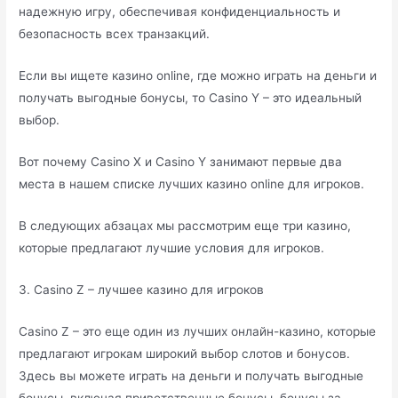
надежную игру, обеспечивая конфиденциальность и
безопасность всех транзакций.
Если вы ищете казино online, где можно играть на деньги и
получать выгодные бонусы, то Casino Y – это идеальный
выбор.
Вот почему Casino X и Casino Y занимают первые два
места в нашем списке лучших казино online для игроков.
В следующих абзацах мы рассмотрим еще три казино,
которые предлагают лучшие условия для игроков.
3. Casino Z – лучшее казино для игроков
Casino Z – это еще один из лучших онлайн-казино, которые
предлагают игрокам широкий выбор слотов и бонусов.
Здесь вы можете играть на деньги и получать выгодные
бонусы, включая приветственные бонусы, бонусы за