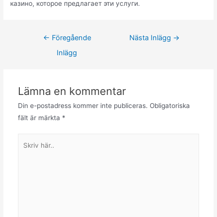
казино, которое предлагает эти услуги.
←
Föregående
Nästa Inlägg
→
Inlägg
Lämna en kommentar
Din e-postadress kommer inte publiceras.
Obligatoriska
fält är märkta
*