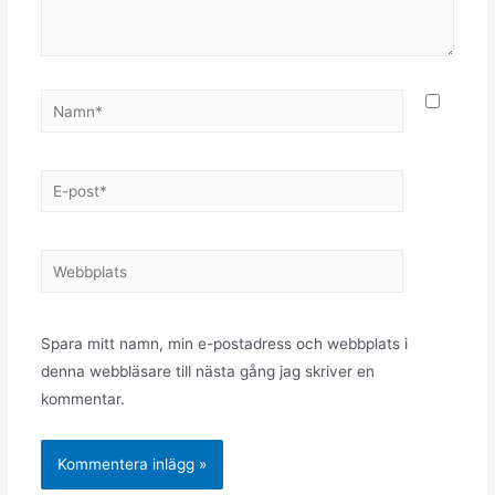
Spara mitt namn, min e-postadress och webbplats i
denna webbläsare till nästa gång jag skriver en
kommentar.