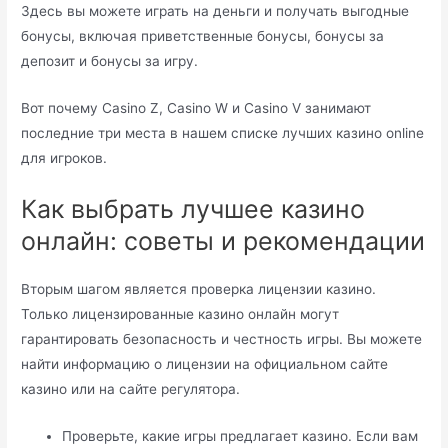
Здесь вы можете играть на деньги и получать выгодные
бонусы, включая приветственные бонусы, бонусы за
депозит и бонусы за игру.
Вот почему Casino Z, Casino W и Casino V занимают
последние три места в нашем списке лучших казино online
для игроков.
Как выбрать лучшее казино
онлайн: советы и рекомендации
Вторым шагом является проверка лицензии казино.
Только лицензированные казино онлайн могут
гарантировать безопасность и честность игры. Вы можете
найти информацию о лицензии на официальном сайте
казино или на сайте регулятора.
Проверьте, какие игры предлагает казино. Если вам