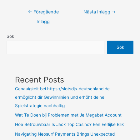
←
Föregående
Nästa Inlägg
→
Inlägg
Sök
Sök
Recent Posts
Genauigkeit bei https://slotsdjs-deutschland.de
ermöglicht dir Gewinnlinien und erhöht deine
Spielstrategie nachhaltig
Wat Te Doen bij Problemen met Je Megabet Account
Hoe Betrouwbaar Is Jack Top Casino? Een Eerlijke Blik
Navigating Neosurf Payments Brings Unexpected