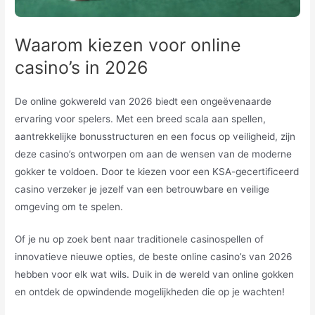
Waarom kiezen voor online
casino’s in 2026
De online gokwereld van 2026 biedt een ongeëvenaarde
ervaring voor spelers. Met een breed scala aan spellen,
aantrekkelijke bonusstructuren en een focus op veiligheid, zijn
deze casino’s ontworpen om aan de wensen van de moderne
gokker te voldoen. Door te kiezen voor een KSA-gecertificeerd
casino verzeker je jezelf van een betrouwbare en veilige
omgeving om te spelen.
Of je nu op zoek bent naar traditionele casinospellen of
innovatieve nieuwe opties, de beste online casino’s van 2026
hebben voor elk wat wils. Duik in de wereld van online gokken
en ontdek de opwindende mogelijkheden die op je wachten!