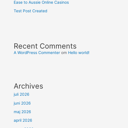
Ease to Aussie Online Casinos
Test Post Created
Recent Comments
A WordPress Commenter
om
Hello world!
Archives
juli 2026
juni 2026
maj 2026
april 2026