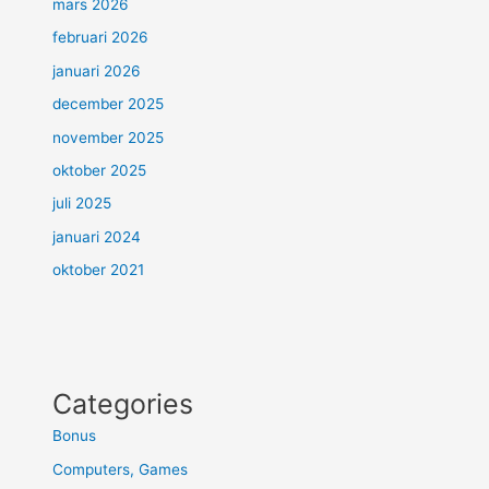
mars 2026
februari 2026
januari 2026
december 2025
november 2025
oktober 2025
juli 2025
januari 2024
oktober 2021
Categories
Bonus
Computers, Games