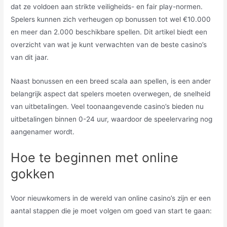
dat ze voldoen aan strikte veiligheids- en fair play-normen.
Spelers kunnen zich verheugen op bonussen tot wel €10.000
en meer dan 2.000 beschikbare spellen. Dit artikel biedt een
overzicht van wat je kunt verwachten van de beste casino’s
van dit jaar.
Naast bonussen en een breed scala aan spellen, is een ander
belangrijk aspect dat spelers moeten overwegen, de snelheid
van uitbetalingen. Veel toonaangevende casino’s bieden nu
uitbetalingen binnen 0-24 uur, waardoor de speelervaring nog
aangenamer wordt.
Hoe te beginnen met online
gokken
Voor nieuwkomers in de wereld van online casino’s zijn er een
aantal stappen die je moet volgen om goed van start te gaan: