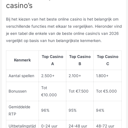
casino’s
Bij het kiezen van het beste online casino is het belangrijk om
verschillende functies met elkaar te vergelijken. Hieronder vind
je een tabel die enkele van de beste online casino’s van 2026
vergelijkt op basis van hun belangrijkste kenmerken.
Top Casino
Top Casino
Top Casino
Kenmerk
A
B
C
Aantal spellen
2.500+
2.100+
1.800+
Tot
Bonussen
Tot €7.500
Tot €5.000
€10.000
Gemiddelde
96%
95%
94%
RTP
Uitbetalingstijd
0-24 uur
24-48 uur
48-72 uur