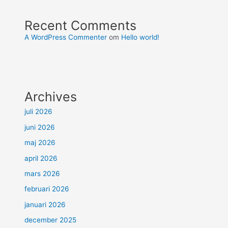
Recent Comments
A WordPress Commenter
om
Hello world!
Archives
juli 2026
juni 2026
maj 2026
april 2026
mars 2026
februari 2026
januari 2026
december 2025