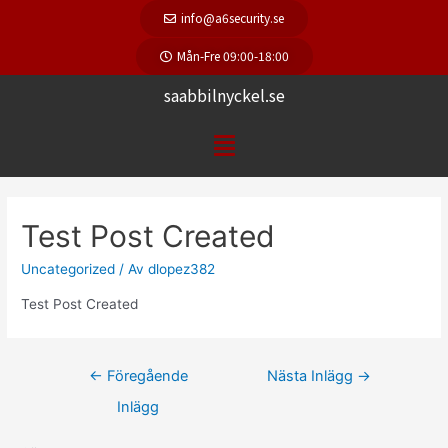
info@a6security.se
Mån-Fre 09:00-18:00
saabbilnyckel.se
Test Post Created
Uncategorized
/ Av
dlopez382
Test Post Created
←
Föregående
Nästa Inlägg
→
Inlägg