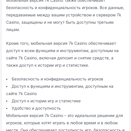
Мобильная версия 7k Casino также обеспечивает
безопасность и конфиденциальность игроков. Все данные,
передаваемые между вашим устройством и сервером 7k
Casino, защищены и не могут быть доступны третьим
лицам.
Кроме того, мобильная версия 7k Casino обеспечивает
доступ к всем функциям и инструментам, доступным на
сайте 7k Casino, включая депозит и снятие средств, а
также доступ к истории игр и статистике.
Безопасность и конфиденциальность игроков
Доступ к функциям и инструментам, доступным на
сайте 7k Casino
Доступ к истории игр и статистике
Удобство и доступность
Мобильная версия 7k Casino – это идеальное решение для
игроков, которые хотят играть в любое время и в любом
месте. Она обеспечивает доступность игр, безопасность и