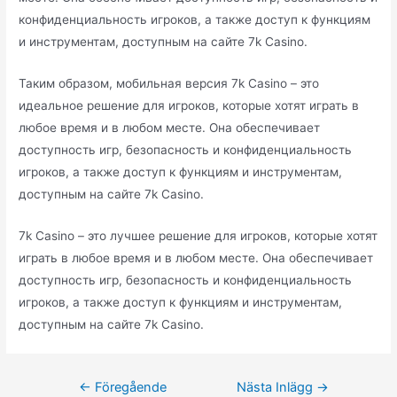
конфиденциальность игроков, а также доступ к функциям
и инструментам, доступным на сайте 7k Casino.
Таким образом, мобильная версия 7k Casino – это
идеальное решение для игроков, которые хотят играть в
любое время и в любом месте. Она обеспечивает
доступность игр, безопасность и конфиденциальность
игроков, а также доступ к функциям и инструментам,
доступным на сайте 7k Casino.
7k Casino – это лучшее решение для игроков, которые хотят
играть в любое время и в любом месте. Она обеспечивает
доступность игр, безопасность и конфиденциальность
игроков, а также доступ к функциям и инструментам,
доступным на сайте 7k Casino.
←
Föregående
Nästa Inlägg
→