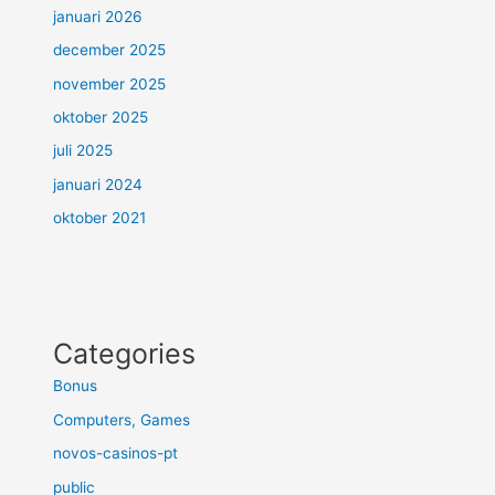
januari 2026
december 2025
november 2025
oktober 2025
juli 2025
januari 2024
oktober 2021
Categories
Bonus
Computers, Games
novos-casinos-pt
public