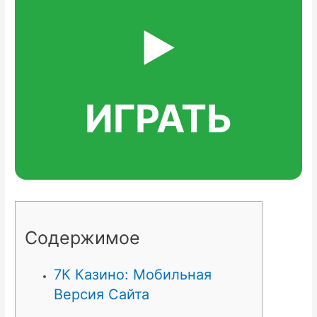
▶️
ИГРАТЬ
Содержимое
7К Казино: Мобильная
Версия Сайта