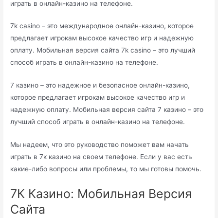
играть в онлайн-казино на телефоне.
7k casino – это международное онлайн-казино, которое
предлагает игрокам высокое качество игр и надежную
оплату. Мобильная версия сайта 7k casino – это лучший
способ играть в онлайн-казино на телефоне.
7 казино – это надежное и безопасное онлайн-казино,
которое предлагает игрокам высокое качество игр и
надежную оплату. Мобильная версия сайта 7 казино – это
лучший способ играть в онлайн-казино на телефоне.
Мы надеем, что это руководство поможет вам начать
играть в 7к казино на своем телефоне. Если у вас есть
какие-либо вопросы или проблемы, то мы готовы помочь.
7К Казино: Мобильная Версия
Сайта