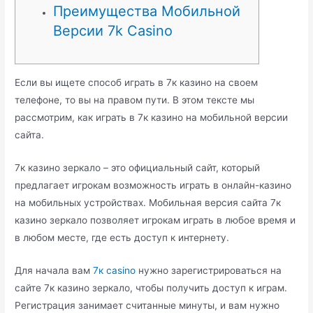
Преимущества Мобильной
Версии 7k Casino
Если вы ищете способ играть в 7к казино на своем
телефоне, то вы на правом пути. В этом тексте мы
рассмотрим, как играть в 7к казино на мобильной версии
сайта.
7к казино зеркало – это официальный сайт, который
предлагает игрокам возможность играть в онлайн-казино
на мобильных устройствах. Мобильная версия сайта 7к
казино зеркало позволяет игрокам играть в любое время и
в любом месте, где есть доступ к интернету.
Для начала вам
7к casino
нужно зарегистрироваться на
сайте 7к казино зеркало, чтобы получить доступ к играм.
Регистрация занимает считанные минуты, и вам нужно