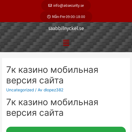
info@a6security.se
Mån-Fre 09:00-18:00
saabbilnyckel.se
7к казино мобильная
версия сайта
Uncategorized
/ Av
dlopez382
7к казино мобильная
версия сайта