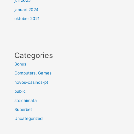
juli 2025
januari 2024
oktober 2021
Categories
Bonus
Computers, Games
novos-casinos-pt
public
stoichimata
Superbet
Uncategorized