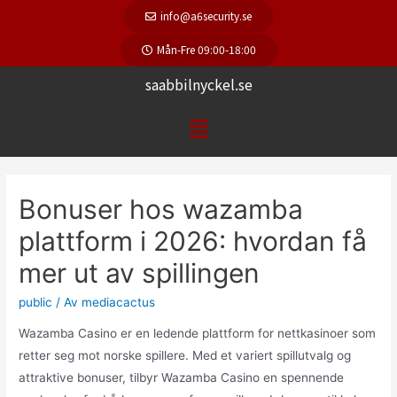
info@a6security.se
Mån-Fre 09:00-18:00
saabbilnyckel.se
Bonuser hos wazamba
plattform i 2026: hvordan få
mer ut av spillingen
public
/ Av
mediacactus
Wazamba Casino er en ledende plattform for nettkasinoer som
retter seg mot norske spillere. Med et variert spillutvalg og
attraktive bonuser, tilbyr Wazamba Casino en spennende