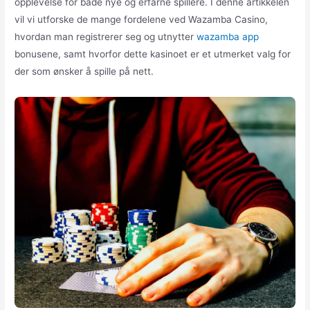
opplevelse for både nye og erfarne spillere. I denne artikkelen
vil vi utforske de mange fordelene ved Wazamba Casino,
hvordan man registrerer seg og utnytter
wazamba app
bonusene, samt hvorfor dette kasinoet er et utmerket valg for
der som ønsker å spille på nett.