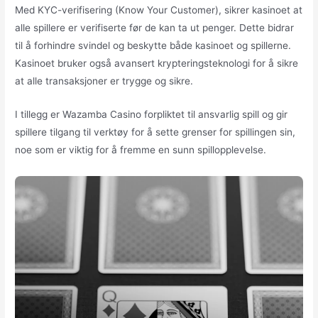
Med KYC-verifisering (Know Your Customer), sikrer kasinoet at
alle spillere er verifiserte før de kan ta ut penger. Dette bidrar
til å forhindre svindel og beskytte både kasinoet og spillerne.
Kasinoet bruker også avansert krypteringsteknologi for å sikre
at alle transaksjoner er trygge og sikre.
I tillegg er Wazamba Casino forpliktet til ansvarlig spill og gir
spillere tilgang til verktøy for å sette grenser for spillingen sin,
noe som er viktig for å fremme en sunn spillopplevelse.