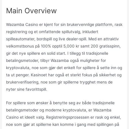
Main Overview
Wazamba Casino er kjent for sin brukervennlige plattform, rask
registrering og et omfattende spillutvalg, inkludert
spilleautomater, bordspill og live dealer-spill. Med en attraktiv
velkomstbonus på 100% opptil 5,000 kr samt 200 gratisspinn,
gir det nye spillere en solid start. I tillegg til tradisjonelle
betalingsmetoder, tilbyr Wazamba også muligheter for
kryptovaluta, noe som gjør det enkelt for spillere å sette inn og
ta ut penger. Kasinoet har også et sterkt fokus på sikkerhet og
brukerverifisering, noe som gir spillerne trygghet mens de
nyter sine favorittspill.
For spillere som ønsker å benytte seg av både tradisjonelle
betalingsmetoder og moderne kryptovaluta, er Wazamba
Casino et ideelt valg. Registreringsprosessen er rask og enkel,
noe som gjør at spillerne kan komme i gang med spillingen på