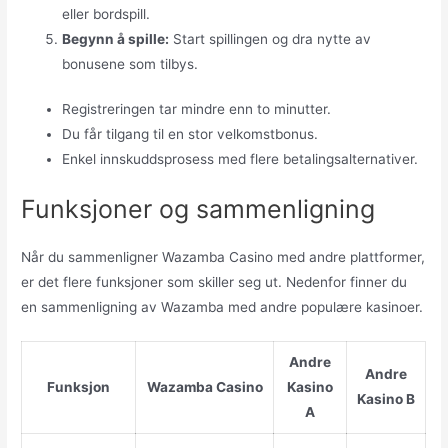
eller bordspill.
Begynn å spille:
Start spillingen og dra nytte av
bonusene som tilbys.
Registreringen tar mindre enn to minutter.
Du får tilgang til en stor velkomstbonus.
Enkel innskuddsprosess med flere betalingsalternativer.
Funksjoner og sammenligning
Når du sammenligner Wazamba Casino med andre plattformer,
er det flere funksjoner som skiller seg ut. Nedenfor finner du
en sammenligning av Wazamba med andre populære kasinoer.
Andre
Andre
Funksjon
Wazamba Casino
Kasino
Kasino B
A