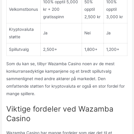
100% opptil 5,000
50%
100%
Velkomstbonus
kr + 200
opptil
opptil
gratisspinn
2,500 kr
3,000 kr
Kryptovaluta
Ja
Nei
Ja
støtte
Spillutvalg
2,500+
1,800+
1,200+
Som du kan se, tilbyr Wazamba Casino noen av de mest
konkurransedyktige kampanjene og et bredt spillutvalg
sammenlignet med andre aktører på markedet. Den
omfattende støtten for kryptovaluta er også en stor fordel for
mange spillere.
Viktige fordeler ved Wazamba
Casino
Wazamba Casino har mange fordeler som gjør det til et