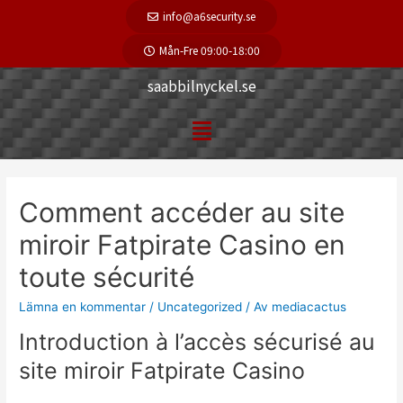
info@a6security.se
Mån-Fre 09:00-18:00
saabbilnyckel.se
Comment accéder au site
miroir Fatpirate Casino en
toute sécurité
Lämna en kommentar
/
Uncategorized
/ Av
mediacactus
Introduction à l’accès sécurisé au
site miroir Fatpirate Casino