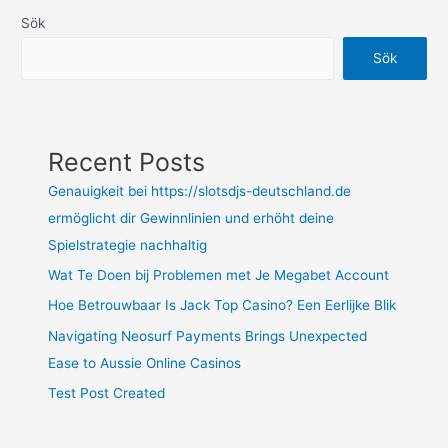
Sök
Sök
Recent Posts
Genauigkeit bei https://slotsdjs-deutschland.de
ermöglicht dir Gewinnlinien und erhöht deine
Spielstrategie nachhaltig
Wat Te Doen bij Problemen met Je Megabet Account
Hoe Betrouwbaar Is Jack Top Casino? Een Eerlijke Blik
Navigating Neosurf Payments Brings Unexpected
Ease to Aussie Online Casinos
Test Post Created