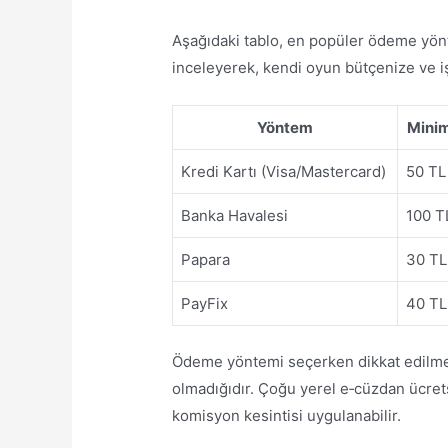
Aşağıdaki tablo, en popüler ödeme yönte
inceleyerek, kendi oyun bütçenize ve iş
Yöntem
Mini
Kredi Kartı (Visa/Mastercard)
50 TL
Banka Havalesi
100 T
Papara
30 TL
PayFix
40 TL
Ödeme yöntemi seçerken dikkat edilmesi
olmadığıdır. Çoğu yerel e‑cüzdan ücret
komisyon kesintisi uygulanabilir.