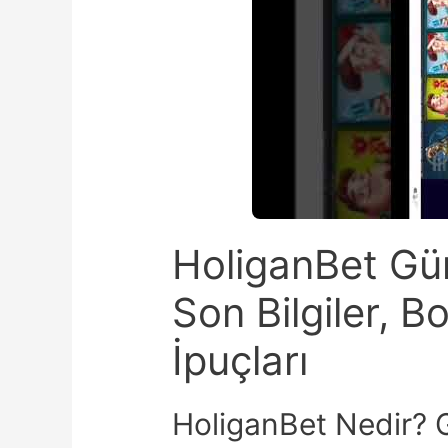
HoliganBet Gü
Son Bilgiler, B
İpuçları
HoliganBet Nedir? G