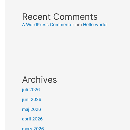
Recent Comments
A WordPress Commenter
om
Hello world!
Archives
juli 2026
juni 2026
maj 2026
april 2026
mars 2026