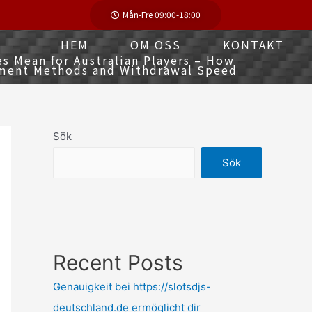
Mån-Fre 09:00-18:00
HEM
OM OSS
KONTAKT
s Mean for Australian Players – How
yment Methods and Withdrawal Speed
Sök
Sök
Recent Posts
Genauigkeit bei https://slotsdjs-
deutschland.de ermöglicht dir