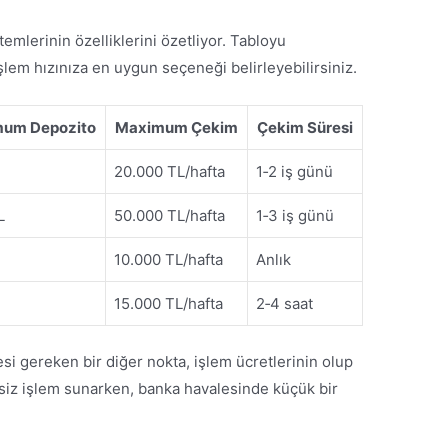
mlerinin özelliklerini özetliyor. Tabloyu
lem hızınıza en uygun seçeneği belirleyebilirsiniz.
mum Depozito
Maximum Çekim
Çekim Süresi
20.000 TL/hafta
1‑2 iş günü
L
50.000 TL/hafta
1‑3 iş günü
10.000 TL/hafta
Anlık
15.000 TL/hafta
2‑4 saat
 gereken bir diğer nokta, işlem ücretlerinin olup
siz işlem sunarken, banka havalesinde küçük bir