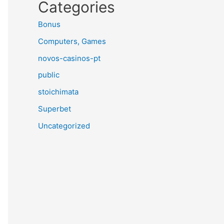
Categories
Bonus
Computers, Games
novos-casinos-pt
public
stoichimata
Superbet
Uncategorized