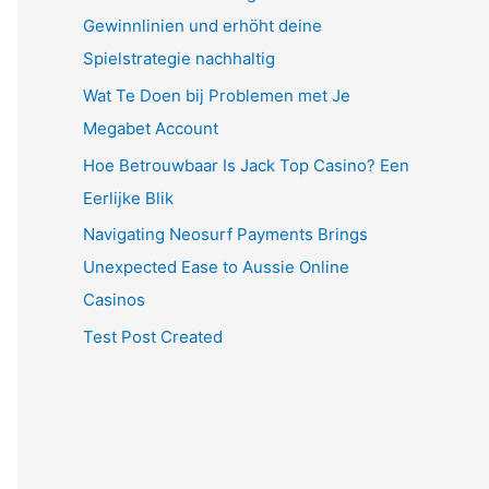
Gewinnlinien und erhöht deine
Spielstrategie nachhaltig
Wat Te Doen bij Problemen met Je
Megabet Account
Hoe Betrouwbaar Is Jack Top Casino? Een
Eerlijke Blik
Navigating Neosurf Payments Brings
Unexpected Ease to Aussie Online
Casinos
Test Post Created