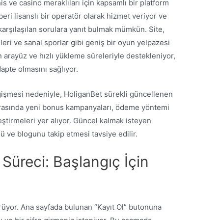
s ve casino meraklıları için kapsamlı bir platform
beri lisanslı bir operatör olarak hizmet veriyor ve
karşılaşılan sorulara yanıt bulmak mümkün. Site,
eleri ve sanal sporlar gibi geniş bir oyun yelpazesi
n arayüz ve hızlı yükleme süreleriyle destekleniyor,
pte olmasını sağlıyor.
eğişmesi nedeniyle, HoliganBet sürekli güncellenen
 arasında yeni bonus kampanyaları, ödeme yöntemi
ştirmeleri yer alıyor. Güncel kalmak isteyen
 ve blogunu takip etmesi tavsiye edilir.
Süreci: Başlangıç İçin
rüyor. Ana sayfada bulunan “Kayıt Ol” butonuna