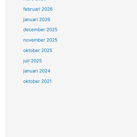
februari 2026
januari 2026
december 2025
november 2025
oktober 2025
juli 2025
januari 2024
oktober 2021