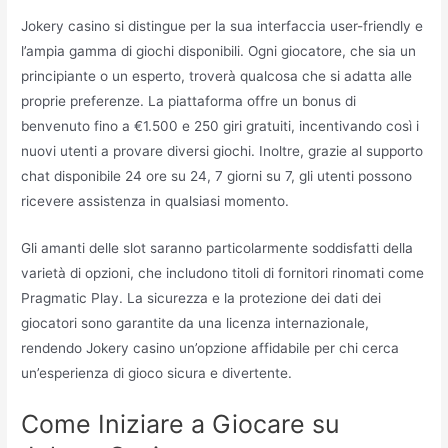
Jokery casino si distingue per la sua interfaccia user-friendly e
l’ampia gamma di giochi disponibili. Ogni giocatore, che sia un
principiante o un esperto, troverà qualcosa che si adatta alle
proprie preferenze. La piattaforma offre un bonus di
benvenuto fino a €1.500 e 250 giri gratuiti, incentivando così i
nuovi utenti a provare diversi giochi. Inoltre, grazie al supporto
chat disponibile 24 ore su 24, 7 giorni su 7, gli utenti possono
ricevere assistenza in qualsiasi momento.
Gli amanti delle slot saranno particolarmente soddisfatti della
varietà di opzioni, che includono titoli di fornitori rinomati come
Pragmatic Play. La sicurezza e la protezione dei dati dei
giocatori sono garantite da una licenza internazionale,
rendendo Jokery casino un’opzione affidabile per chi cerca
un’esperienza di gioco sicura e divertente.
Come Iniziare a Giocare su