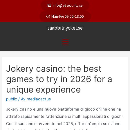
info@a6security.se
Mån-Fre 09:00-18:00
saabbilnyckel.se
Jokery casino: the best
games to try in 2026 for a
unique experience
public
/ Av
mediacactus
Jokery casino è una nuova piattaforma di gioco online che ha
attirato rapidamente l’attenzione di molti appassionati di giochi.
Con il suo lancio avvenuto nel 2025, offre un’ampia selezione