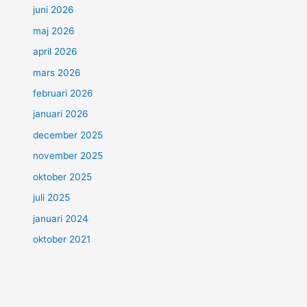
juni 2026
maj 2026
april 2026
mars 2026
februari 2026
januari 2026
december 2025
november 2025
oktober 2025
juli 2025
januari 2024
oktober 2021