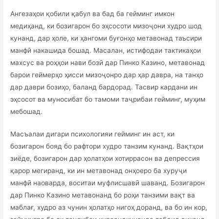
Ангезаҳои қобили қабул ва бад ба гейминг имкон
медиҳанд, ки бозигарон бо эҳсосоти мизоҷони худро шод
кунанд, дар ҳоле, ки ҳангоми буғонҳо метавонад таъсири
манфӣ накашида бошад. Масалан, истифодаи тактикаҳои
махсус ва роҳҳои нави бозӣ дар Пинко Казино, метавонад
барои геймерҳо ҳисси мизоҷонро дар ҳар давра, на танҳо
дар даври бозиҳо, баланд бардорад. Тасвир кардани ин
эҳсосот ва муносибат бо тамоми таҷрибаи гейминг, муҳим
мебошад.
Масъалаи дигари психологияи гейминг ин аст, ки
бозигарон бояд бо рафтори худро танзим кунанд. Вақтҳои
зиёде, бозигарон дар ҳолатҳои хотиррасон ва депрессия
қарор мегиранд, ки ин метавонад онҳоеро ба хуруҷи
манфӣ наоварда, воситаи муфлисшавӣ шаванд. Бозигарон
дар Пинко Казино метавонанд бо роҳи танзими вақт ва
маблағ, худро аз чунин ҳолатҳо нигоҳ доранд, ва бо ин кор,