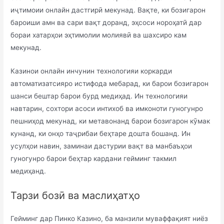
иҷтимоии онлайн дастгирӣ мекунад. Вақте, ки бозигарон
бароиши амн ва сари вақт доранд, эҳсоси нороҳатӣ дар
бораи хатарҳои эҳтимолии молиявӣ ва шахсиро кам
мекунад.
Казинои онлайн инчунин технологияи коркарди
автоматизатсияро истифода мебарад, ки барои бозигарон
шанси бештар барои бурд медиҳад. Ин технологияи
навтарин, сохтори асоси интихоб ва имконоти гуногунро
пешниҳод мекунад, ки метавонанд барои бозигарон кӯмак
кунанд, ки онҳо таҷрибаи беҳтаре дошта бошанд. Ин
усулҳои навин, заминаи дастурии вақт ва манбаъҳои
гуногунро барои беҳтар кардани гейминг такмил
медиҳанд.
Тарзи бозӣ ва маслиҳатҳо
Гейминг дар Пинко Казино, ба манзили муваффақият ниёз