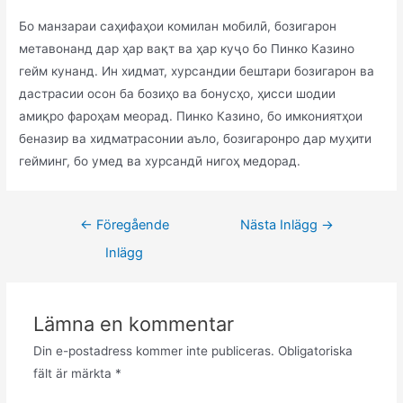
Бо манзараи саҳифаҳои комилан мобилӣ, бозигарон
метавонанд дар ҳар вақт ва ҳар куҷо бо Пинко Казино
гейм кунанд. Ин хидмат, хурсандии бештари бозигарон ва
дастрасии осон ба бозиҳо ва бонусҳо, ҳисси шодии
амиқро фароҳам меорад. Пинко Казино, бо имкониятҳои
беназир ва хидматрасонии аъло, бозигаронро дар муҳити
гейминг, бо умед ва хурсандӣ нигоҳ медорад.
←
Föregående
Nästa Inlägg
→
Inlägg
Lämna en kommentar
Din e-postadress kommer inte publiceras.
Obligatoriska
fält är märkta
*