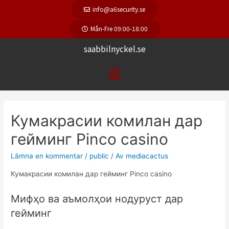
info@a6security.se
Mån-Fre 09:00-18:00
saabbilnyckel.se
Кумакрасии комилан дар
гейминг Pinco casino
Lämna en kommentar
/
public
/ Av
mediacactus
Кумакрасии комилан дар гейминг Pinco casino
Мифҳо ва аъмолҳои нодуруст дар
гейминг