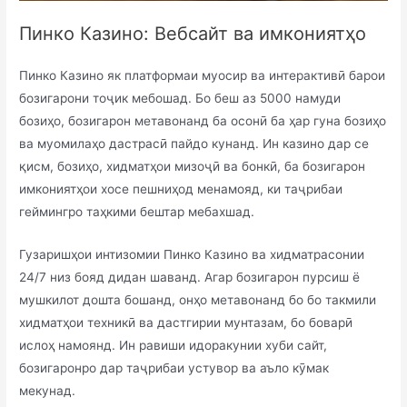
Пинко Казино: Вебсайт ва имкониятҳо
Пинко Казино як платформаи муосир ва интерактивӣ барои
бозигарони тоҷик мебошад. Бо беш аз 5000 намуди
бозиҳо, бозигарон метавонанд ба осонӣ ба ҳар гуна бозиҳо
ва муомилаҳо дастрасӣ пайдо кунанд. Ин казино дар се
қисм, бозиҳо, хидматҳои мизоҷӣ ва бонкӣ, ба бозигарон
имкониятҳои хосе пешниҳод менамояд, ки таҷрибаи
геймингро таҳкими бештар мебахшад.
Гузаришҳои интизомии Пинко Казино ва хидматрасонии
24/7 низ бояд дидан шаванд. Агар бозигарон пурсиш ё
мушкилот дошта бошанд, онҳо метавонанд бо бо такмили
хидматҳои техникӣ ва дастгирии мунтазам, бо боварӣ
ислоҳ намоянд. Ин равиши идоракунии хуби сайт,
бозигаронро дар таҷрибаи устувор ва аъло кӯмак
мекунад.