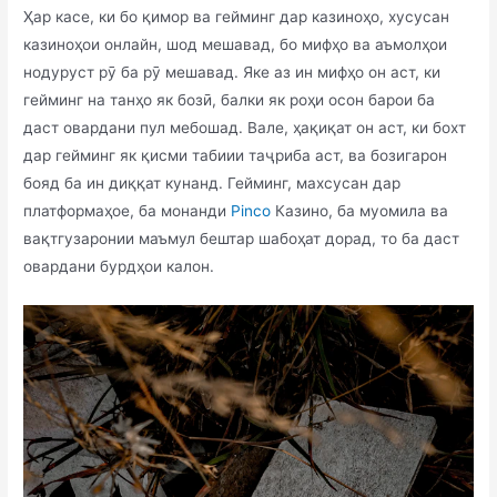
Ҳар касе, ки бо қимор ва гейминг дар казиноҳо, хусусан
казиноҳои онлайн, шод мешавад, бо мифҳо ва аъмолҳои
нодуруст рӯ ба рӯ мешавад. Яке аз ин мифҳо он аст, ки
гейминг на танҳо як бозӣ, балки як роҳи осон барои ба
даст овардани пул мебошад. Вале, ҳақиқат он аст, ки бохт
дар гейминг як қисми табиии таҷриба аст, ва бозигарон
бояд ба ин диққат кунанд. Гейминг, махсусан дар
платформаҳое, ба монанди
Pinco
Казино, ба муомила ва
вақтгузаронии маъмул бештар шабоҳат дорад, то ба даст
овардани бурдҳои калон.