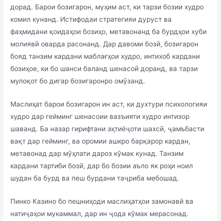
дорад. Барои бозигарон, муҳим аст, ки тарзи бозии худро
комил кунанд. Истифодаи стратегияи дуруст ва
фаҳмидани қоидаҳои бозиҳо, метавонанд ба бурдҳои хуби
молиявӣ оварда расонанд. Дар давоми бозӣ, бозигарон
бояд танзим кардани маблағҳои худро, интихоб кардани
бозиҳое, ки бо шанси баланд шенасоӣ доранд, ва тарзи
мулоқот бо дигар бозигаронро омӯзанд.
Маслиҳат барои бозигарон ин аст, ки духтури психологияи
худро дар гейминг шенасоии вазъияти худро интизор
шаванд. Ба назар гирифтани эҳтиёҷоти шахсӣ, ҷамъбасти
вақт дар гейминг, ва оромии ашкро барқарор кардан,
метавонад дар мӯҳлати дароз кӯмак кунад. Танзим
кардани тартиби бозӣ, дар бо бозии аъло як роҳи ноил
шудан ба бурд ва пеш бурдани таҷриба мебошад.
Пинко Казино бо пешниҳоди маслиҳатҳои замонавӣ ва
натиҷаҳои мукаммал, дар ин ҷода кӯмак мерасонад.