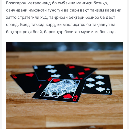
Бозигарон метавонанд бо омӯзиши мантиқи бозиҳо,
санҷидани имконоти гуногун ва сари вақт танзим кардани
ҳатто стратегияи худ, таҷрибаи беҳтари бозиро ба даст
оранд. Бояд таъкид кард, ки маслиҳатҳо бо таҳаввул ва
беҳтари роҳи бозӣ, барои ҳар бозигар муҳим мебошанд.