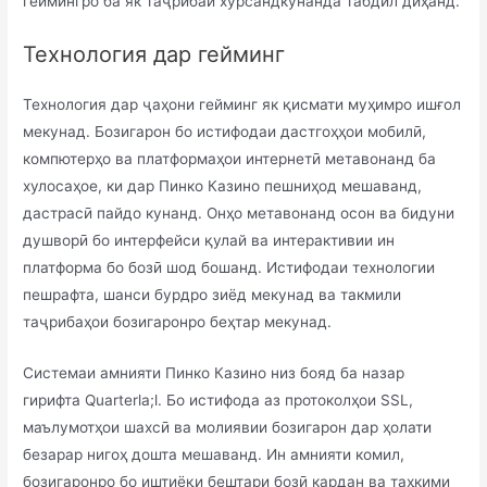
геймингро ба як таҷрибаи хурсандкунанда табдил диҳанд.
Технология дар гейминг
Технология дар ҷаҳони гейминг як қисмати муҳимро ишғол
мекунад. Бозигарон бо истифодаи дастгоҳҳои мобилӣ,
компютерҳо ва платформаҳои интернетӣ метавонанд ба
хулосаҳое, ки дар Пинко Казино пешниҳод мешаванд,
дастрасӣ пайдо кунанд. Онҳо метавонанд осон ва бидуни
душворӣ бо интерфейси қулай ва интерактивии ин
платформа бо бозӣ шод бошанд. Истифодаи технологии
пешрафта, шанси бурдро зиёд мекунад ва такмили
таҷрибаҳои бозигаронро беҳтар мекунад.
Системаи амнияти Пинко Казино низ бояд ба назар
гирифта Quarterla;l. Бо истифода аз протоколҳои SSL,
маълумотҳои шахсӣ ва молиявии бозигарон дар ҳолати
безарар нигоҳ дошта мешаванд. Ин амнияти комил,
бозигаронро бо иштиёқи бештари бозӣ кардан ва таҳкими