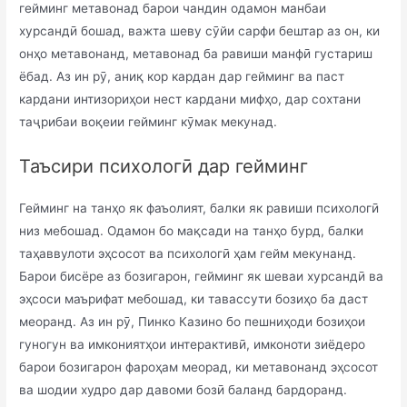
гейминг метавонад барои чандин одамон манбаи
хурсандӣ бошад, важта шеву сӯйи сарфи бештар аз он, ки
онҳо метавонанд, метавонад ба равиши манфӣ густариш
ёбад. Аз ин рӯ, аниқ кор кардан дар гейминг ва паст
кардани интизориҳои нест кардани мифҳо, дар сохтани
таҷрибаи воқеии гейминг кӯмак мекунад.
Таъсири психологӣ дар гейминг
Гейминг на танҳо як фаъолият, балки як равиши психологӣ
низ мебошад. Одамон бо мақсади на танҳо бурд, балки
таҳаввулоти эҳсосот ва психологӣ ҳам гейм мекунанд.
Барои бисёре аз бозигарон, гейминг як шеваи хурсандӣ ва
эҳсоси маърифат мебошад, ки тавассути бозиҳо ба даст
меоранд. Аз ин рӯ, Пинко Казино бо пешниҳоди бозиҳои
гуногун ва имкониятҳои интерактивӣ, имконоти зиёдеро
барои бозигарон фароҳам меорад, ки метавонанд эҳсосот
ва шодии худро дар давоми бозӣ баланд бардоранд.