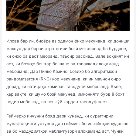
Илова бар ин, бисёре аз одамон фикр мекунанд, ки дониши
махсус дар бораи стратегияи бозӣ метавонад ба бурдҳое,
ки онҳо ба даст меоранд, таъсир расонад. Вале воқеият ин
аст, ки бозиҳо бештар бо шанс ва таваккал алоқаманд
мебошанд. Дар Пинко Казино, бозиҳо бо алгоритмҳои
рандомизатсия (RNG) кор мекунанд, ки ин маънои онро
дорад, ки натиҷаҳо комилан тасодуфӣ мебошанд. Яъне,
ҳар вақте, ки шумо бозӣ мекунед, имконияти бурд ё бохт
нодир мебошад, ва пешгӯӣ кардан тасодуф нест.
Геймерҳо инчунин бояд дарк кунанд, ки суратгирии
муваффақияти устувор дар гейминг бо иштибоҳои худашон
ва бо маҳдудиятҳои маблағгузорӣ алоқаманд аст. Чунки