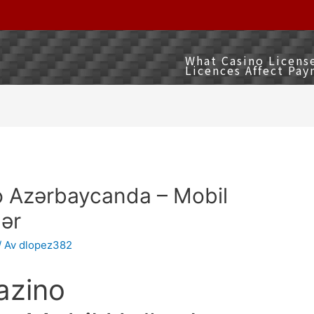
What Casino License
Licences Affect Pa
o Azərbaycanda – Mobil
lər
/ Av
dlopez382
azino