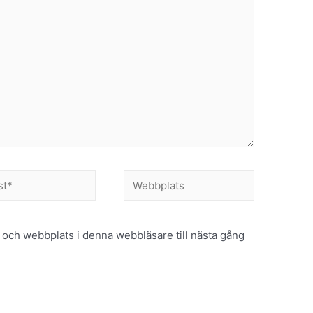
och webbplats i denna webbläsare till nästa gång