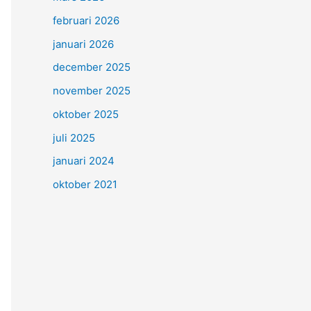
februari 2026
januari 2026
december 2025
november 2025
oktober 2025
juli 2025
januari 2024
oktober 2021