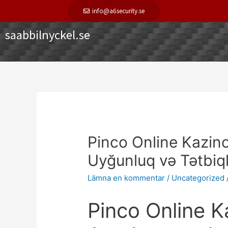
info@a6security.se
saabbilnyckel.se
Pinco Online Kazin
Uyğunluq və Tətbiq
Lämna en kommentar
/
Uncategorized
Pinco Online K