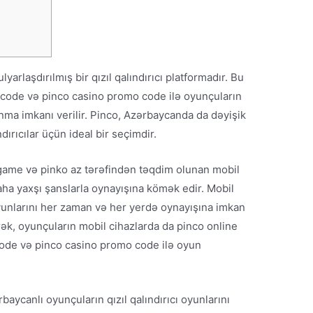
rlaşdırılmış bir qızıl qalındırıcı platformadır. Bu
code və pinco casino promo code ilə oyunçuların
anma imkanı verilir. Pinco, Azərbaycanda da dəyişik
dırıcılar üçün ideal bir seçimdir.
game və pinko az tərəfindən təqdim olunan mobil
aha yaxşı şanslarla oynayışına kömək edir. Mobil
 oyunlarını her zaman və her yerdə oynayışına imkan
ərək, oyunçuların mobil cihazlarda da pinco online
ode və pinco casino promo code ilə oyun
baycanlı oyunçuların qızıl qalındırıcı oyunlarını