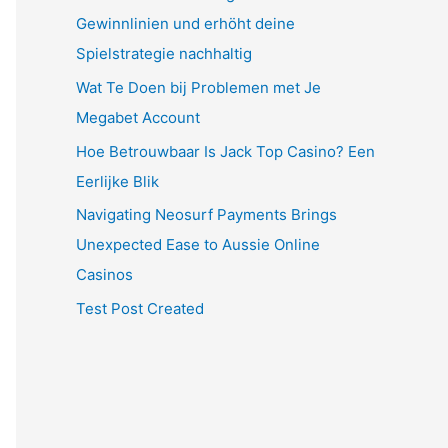
Gewinnlinien und erhöht deine
Spielstrategie nachhaltig
Wat Te Doen bij Problemen met Je
Megabet Account
Hoe Betrouwbaar Is Jack Top Casino? Een
Eerlijke Blik
Navigating Neosurf Payments Brings
Unexpected Ease to Aussie Online
Casinos
Test Post Created