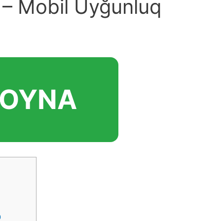
– Mobil Uyğunluq
 OYNA
ə