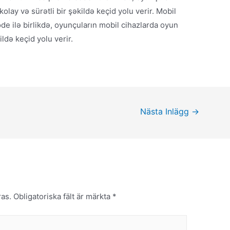
lay və sürətli bir şəkildə keçid yolu verir. Mobil
de ilə birlikdə, oyunçuların mobil cihazlarda oyun
ildə keçid yolu verir.
Nästa Inlägg
→
as.
Obligatoriska fält är märkta
*