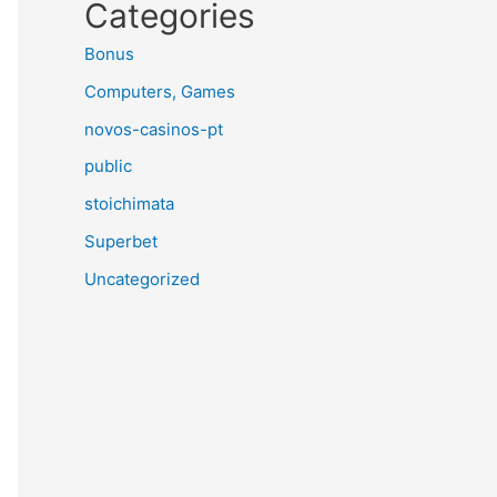
Categories
Bonus
Computers, Games
novos-casinos-pt
public
stoichimata
Superbet
Uncategorized