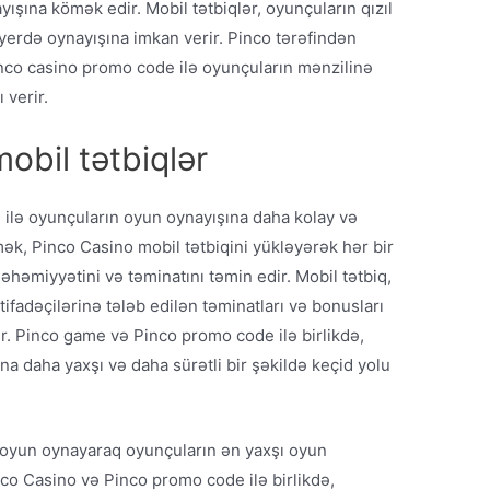
yışına kömək edir. Mobil tətbiqlər, oyunçuların qızıl
 yerdə oynayışına imkan verir. Pinco tərəfindən
co casino promo code ilə oyunçuların mənzilinə
 verir.
obil tətbiqlər
 ilə oyunçuların oyun oynayışına daha kolay və
tmək, Pinco Casino mobil tətbiqini yükləyərək hər bir
həmiyyətini və təminatını təmin edir. Mobil tətbiq,
ifadəçilərinə tələb edilən təminatları və bonusları
lər. Pinco game və Pinco promo code ilə birlikdə,
na daha yaxşı və daha sürətli bir şəkildə keçid yolu
a oyun oynayaraq oyunçuların ən yaxşı oyun
nco Casino və Pinco promo code ilə birlikdə,