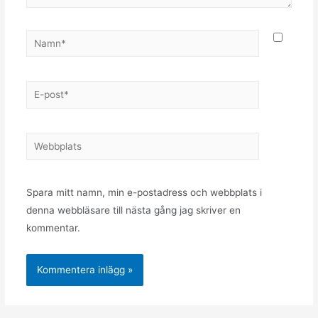
Spara mitt namn, min e-postadress och webbplats i
denna webbläsare till nästa gång jag skriver en
kommentar.