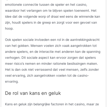
emotionele connectie tussen de speler en het casino,
waardoor het verlangen om te blijven spelen toeneemt. Het
idee dat de volgende worp of draai wel eens de winnende kan
zijn, houdt spelers in de greep en zorgt voor een gevoel van
hoop.
Ook spelen sociale invloeden een rol in de aantrekkingskracht
van het gokken. Mensen voelen zich vaak aangetrokken tot
andere spelers, en de interactie met anderen kan de spanning
verhogen. Dit sociale aspect kan ervoor zorgen dat spelers
meer risico’s nemen en minder rationele beslissingen maken.
Het is dan ook niet verrassend dat veel mensen, zelfs zonder
veel ervaring, zich aangetrokken voelen tot de casino-
ervaring.
De rol van kans en geluk
Kans en geluk zijn belangrijke factoren in het casino, maar ze