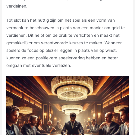
verkleinen.
Tot slot kan het nuttig zijn om het spel als een vorm van
vermaak te beschouwen in plaats van een manier om geld te
verdienen. Dit helpt om de druk te verlichten en maakt het
gemakkelijker om verantwoorde keuzes te maken. Wanneer
spelers de focus op plezier leggen in plaats van op winst,
kunnen ze een positievere speelervaring hebben en beter
omgaan met eventuele verliezen.