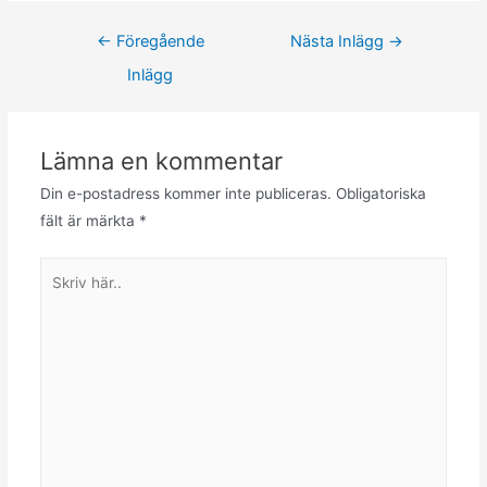
←
Föregående
Nästa Inlägg
→
Inlägg
Lämna en kommentar
Din e-postadress kommer inte publiceras.
Obligatoriska
fält är märkta
*