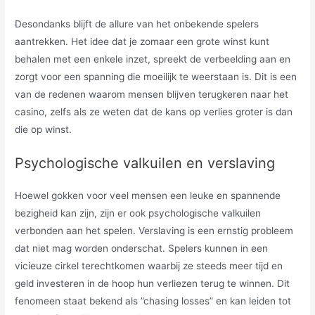
Desondanks blijft de allure van het onbekende spelers
aantrekken. Het idee dat je zomaar een grote winst kunt
behalen met een enkele inzet, spreekt de verbeelding aan en
zorgt voor een spanning die moeilijk te weerstaan is. Dit is een
van de redenen waarom mensen blijven terugkeren naar het
casino, zelfs als ze weten dat de kans op verlies groter is dan
die op winst.
Psychologische valkuilen en verslaving
Hoewel gokken voor veel mensen een leuke en spannende
bezigheid kan zijn, zijn er ook psychologische valkuilen
verbonden aan het spelen. Verslaving is een ernstig probleem
dat niet mag worden onderschat. Spelers kunnen in een
vicieuze cirkel terechtkomen waarbij ze steeds meer tijd en
geld investeren in de hoop hun verliezen terug te winnen. Dit
fenomeen staat bekend als ”chasing losses” en kan leiden tot