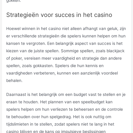
gokken.
Strategieën voor succes in het casino
Hoewel winnen in het casino niet alleen afhangt van geluk, zijn
er verschillende strategieën die spelers kunnen helpen om hun
kansen te vergroten. Een belangrijk aspect van succes is het
kiezen van de juiste spellen. Sommige spellen, zoals blackjack
of poker, vereisen meer vaardigheid en strategie dan andere
spellen, zoals gokkasten. Spelers die hun kennis en
vaardigheden verbeteren, kunnen een aanzienlijk voordeel
behalen.
Daarnaast is het belangrijk om een budget vast te stellen en je
eraan te houden. Het plannen van een speelbudget kan
spelers helpen om hun verliezen te beheersen en de controle
te behouden over hun spelgedrag. Het is ook nuttig om
tijdslimieten in te stellen, zodat spelers niet te lang in het
casino blijven en de kans op impulsieve beslissingen