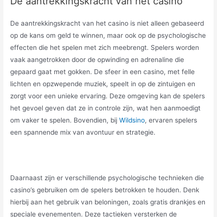
De aantrekkingskracht van het casino
De aantrekkingskracht van het casino is niet alleen gebaseerd
op de kans om geld te winnen, maar ook op de psychologische
effecten die het spelen met zich meebrengt. Spelers worden
vaak aangetrokken door de opwinding en adrenaline die
gepaard gaat met gokken. De sfeer in een casino, met felle
lichten en opzwepende muziek, speelt in op de zintuigen en
zorgt voor een unieke ervaring. Deze omgeving kan de spelers
het gevoel geven dat ze in controle zijn, wat hen aanmoedigt
om vaker te spelen. Bovendien, bij
Wildsino
, ervaren spelers
een spannende mix van avontuur en strategie.
Daarnaast zijn er verschillende psychologische technieken die
casino’s gebruiken om de spelers betrokken te houden. Denk
hierbij aan het gebruik van beloningen, zoals gratis drankjes en
speciale evenementen. Deze tactieken versterken de