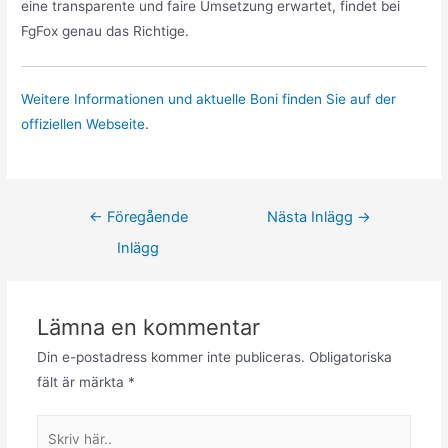
eine transparente und faire Umsetzung erwartet, findet bei
FgFox genau das Richtige.
Weitere Informationen und aktuelle Boni finden Sie auf der
offiziellen Webseite
.
←
Föregående
Nästa Inlägg
→
Inlägg
Lämna en kommentar
Din e-postadress kommer inte publiceras.
Obligatoriska
fält är märkta
*