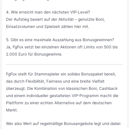
4. Wie erreicht man den nächsten VIP-Level?
Der Aufstieg basiert auf der Aktivität – genutzte Boni,
Einsatzvolumen und Spielzeit zählen hier mit.
5. Gibt es eine maximale Auszahlung aus Bonusgewinnen?
Ja, FgFox setzt bei einzelnen Aktionen oft Limits von 500 bis
2.000 Euro für Bonusgewinne.
FgFox stellt für Stammspieler ein solides Bonuspaket bereit,
das durch Flexibilität, Fairness und eine breite Vielfalt
überzeugt. Die Kombination von klassischen Boni, Cashback
und einem individueller gestalteten VIP-Programm macht die
Plattform zu einer echten Alternative auf dem deutschen
Markt.
Wer also Wert auf regelmäßige Bonusangebote legt und dabei