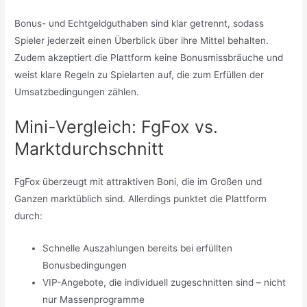
Bonus- und Echtgeldguthaben sind klar getrennt, sodass
Spieler jederzeit einen Überblick über ihre Mittel behalten.
Zudem akzeptiert die Plattform keine Bonusmissbräuche und
weist klare Regeln zu Spielarten auf, die zum Erfüllen der
Umsatzbedingungen zählen.
Mini-Vergleich: FgFox vs.
Marktdurchschnitt
FgFox überzeugt mit attraktiven Boni, die im Großen und
Ganzen marktüblich sind. Allerdings punktet die Plattform
durch:
Schnelle Auszahlungen bereits bei erfüllten
Bonusbedingungen
VIP-Angebote, die individuell zugeschnitten sind – nicht
nur Massenprogramme