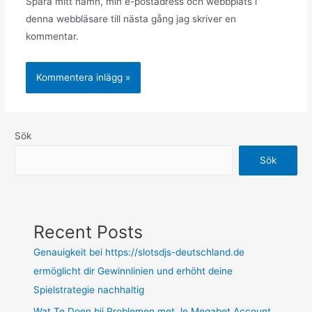
Spara mitt namn, min e-postadress och webbplats i
denna webbläsare till nästa gång jag skriver en
kommentar.
Sök
Sök
Recent Posts
Genauigkeit bei https://slotsdjs-deutschland.de
ermöglicht dir Gewinnlinien und erhöht deine
Spielstrategie nachhaltig
Wat Te Doen bij Problemen met Je Megabet Account