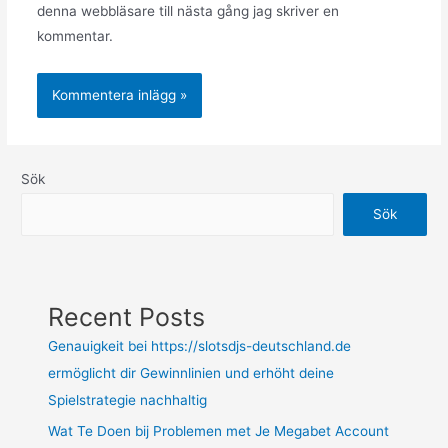
denna webbläsare till nästa gång jag skriver en
kommentar.
Sök
Sök
Recent Posts
Genauigkeit bei https://slotsdjs-deutschland.de
ermöglicht dir Gewinnlinien und erhöht deine
Spielstrategie nachhaltig
Wat Te Doen bij Problemen met Je Megabet Account