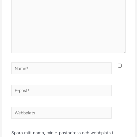
Spara mitt namn, min e-postadress och webbplats i