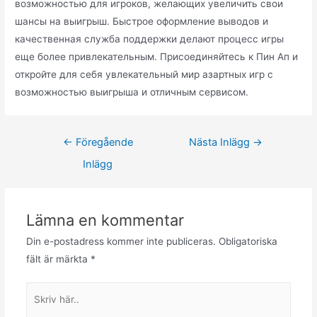
возможностью для игроков, желающих увеличить свои
шансы на выигрыш. Быстрое оформление выводов и
качественная служба поддержки делают процесс игры
еще более привлекательным. Присоединяйтесь к Пин Ап и
откройте для себя увлекательный мир азартных игр с
возможностью выигрыша и отличным сервисом.
←
Föregående
Nästa Inlägg
→
Inlägg
Lämna en kommentar
Din e-postadress kommer inte publiceras.
Obligatoriska
fält är märkta
*