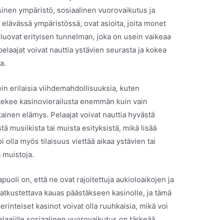
inen ympäristö, sosiaalinen vuorovaikutus ja
n elävässä ympäristössä, ovat asioita, joita monet
t luovat erityisen tunnelman, joka on usein vaikeaa
elaajat voivat nauttia ystävien seurasta ja kokea
a.
ein erilaisia viihdemahdollisuuksia, kuten
mä tekee kasinovierailusta enemmän kuin vain
ainen elämys. Pelaajat voivat nauttia hyvästä
tä musiikista tai muista esityksistä, mikä lisää
 olla myös tilaisuus viettää aikaa ystävien tai
 muistoja.
puoli on, että ne ovat rajoitettuja aukioloaikojen ja
matkustettava kauas päästäkseen kasinolle, ja tämä
 perinteiset kasinot voivat olla ruuhkaisia, mikä voi
laajille sosiaalinen vuorovaikutus on tärkeää,