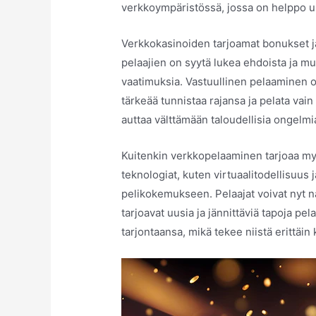
verkkoympäristössä, jossa on helppo uno
Verkkokasinoiden tarjoamat bonukset ja 
pelaajien on syytä lukea ehdoista ja muis
vaatimuksia. Vastuullinen pelaaminen o
tärkeää tunnistaa rajansa ja pelata vain
auttaa välttämään taloudellisia ongelmi
Kuitenkin verkkopelaaminen tarjoaa my
teknologiat, kuten virtuaalitodellisuus
pelikokemukseen. Pelaajat voivat nyt nau
tarjoavat uusia ja jännittäviä tapoja pe
tarjontaansa, mikä tekee niistä erittäin 