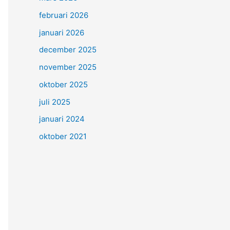
februari 2026
januari 2026
december 2025
november 2025
oktober 2025
juli 2025
januari 2024
oktober 2021