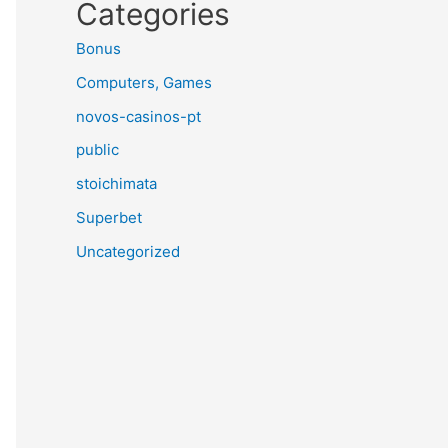
Categories
Bonus
Computers, Games
novos-casinos-pt
public
stoichimata
Superbet
Uncategorized